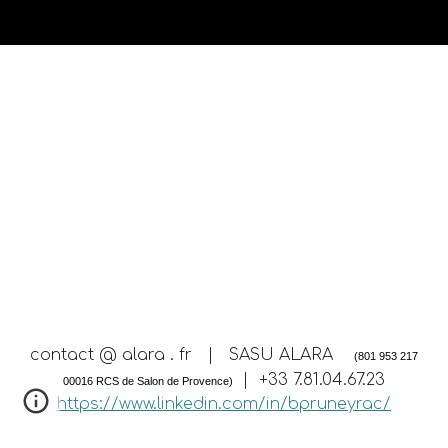
contact @ alara . fr | SASU ALARA
(801 953 217
| +33 7.81.04.67.23
00016 RCS de Salon de Provence)
https://www.linkedin.com/in/bpruneyrac/