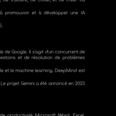
 de traduire, de coder, et de créer du
nt à promouvoir et à développer une IA
5
.
iale de Google. Il s'agit d'un concurrent de
estions et de résolution de problèmes
ielle et le machine learning. DeepMind est
. Le projet Gemini a été annoncé en
2023
de productivité Microsoft (Word, Excel,