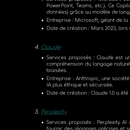
PowerPoint, Teams, etc.). Ce Copi
données) grâce au modèle de lang
Entreprise
:
Microsoft
, géant de la
Date de création
:
Mars 2023
, lors
Claude
Services proposés
:
Claude
est un
compréhension du langage nature
biaisées.
Entreprise
:
Anthropic
, une sociét
IA plus éthique et sécurisée.
Date de création
:
Claude 1.0
a été
Perplexity
Services proposés
:
Perplexity AI
e
fournir des réponses précises et s