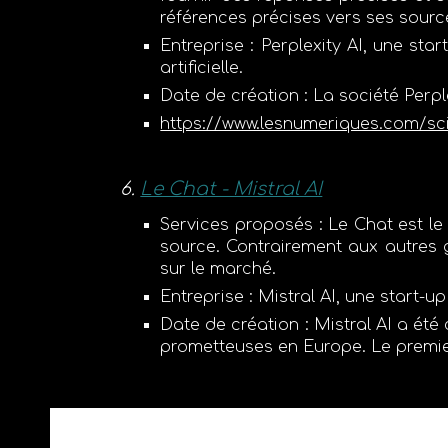
références précises
vers ses sourc
Entreprise
:
Perplexity AI
, une star
artificielle.
Date de création
: La société
Perpl
https://www.lesnumeriques.com/sci
Le Chat - Mistral AI
Services proposés
:
Le Chat
est le
source
. Contrairement aux autres 
sur le marché.
Entreprise
:
Mistral AI
, une start-u
Date de création
: Mistral AI a été
prometteuses en Europe. Le premi