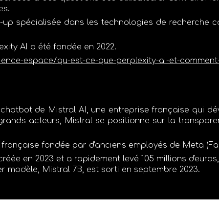
es.
t-up spécialisée dans les technologies de recherche co
exity AI
a été fondée en
2022
.
ence-espace/qu-est-ce-que-perplexity-ai-et-comment-l
 chatbot de
Mistral AI
, une entreprise française qui 
grands acteurs, Mistral se positionne sur la
transpare
p française fondée par d'anciens employés de
Meta (F
 créée en
2023
et a rapidement levé
105 millions d'euros
er modèle,
Mistral 7B
, est sorti en
septembre 2023
.