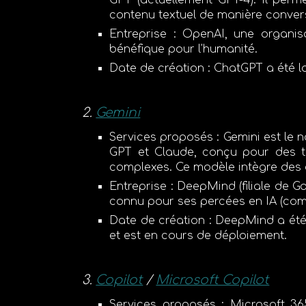
GPT (actuellement GPT-4). Il perm
contenu textuel de manière convers
Entreprise
:
OpenAI
, une organis
bénéfique pour l'humanité.
Date de création
: ChatGPT a été 
Gemini
Services proposés
:
Gemini
est le 
GPT et Claude, conçu pour des t
complexes. Ce modèle intègre des
Entreprise
:
DeepMind
(filiale de G
connu pour ses percées en IA (co
Date de création
: DeepMind a ét
et est en cours de déploiement.
Copilot
/
Microsoft Copilot
Services proposés
:
Microsoft 36