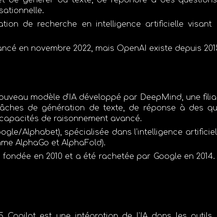
et de générer du texte, de répondre à des questions,
ationnelle.
ation de recherche en intelligence artificielle visa
lancé en
novembre 2022
, mais OpenAI existe depuis
201
nouveau modèle d'IA développé par
DeepMind
, une fil
âches de génération de texte, de réponse à des qu
 capacités de raisonnement avancé.
oogle/Alphabet), spécialisée dans l'intelligence artific
mme AlphaGo et AlphaFold).
é fondée en
2010
et a été rachetée par Google en
2014
5 Copilot
est une intégration de l'IA dans les outils 