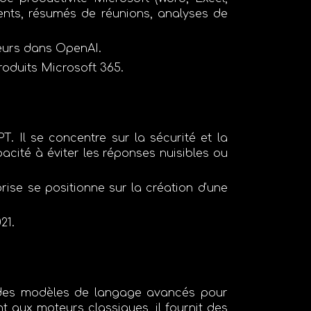
ents, résumés de réunions, analyses de
seurs dans
OpenAI
.
produits
Microsoft 365
.
T. Il se concentre sur la
sécurité
et la
pacité à éviter les réponses nuisibles ou
rise se positionne sur la création d'une
021
.
 des
modèles de langage avancés
pour
t aux moteurs classiques, il fournit des