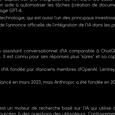
lot aide à automatiser les tâches (création de docum
age GPT-4.
 technologie, qui est aussi l'un des principaux investis
 de l'annonce officielle de l'intégration de l'IA dans les 
 assistant conversationnel d'IA comparable à ChatGP
l
. Il est connu pour ses réponses plus "sûres" et sa ca
é d'IA fondée par d'anciens membres d'OpenAI. L'entrep
 lancé en
mars 2023
, mais Anthropic a été fondée en
2
st un moteur de recherche basé sur l'IA qui utilise
ourcées à des questions des utilisateurs. Contrairemen