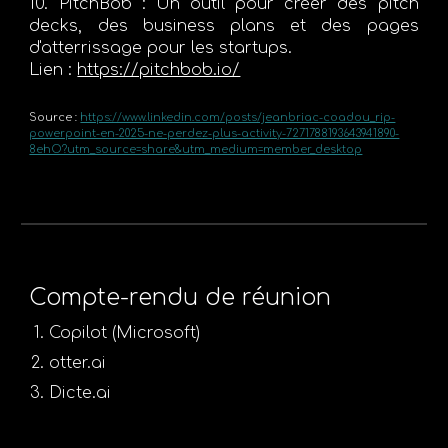
10. PitchBob :
Un outil pour créer des pitch
decks, des business plans et des pages
d'atterrissage pour les startups.
Lien :
https://pitchbob.io/
Source :
https://www.linkedin.com/posts/jeanbriac-coadou_rip-
powerpoint-en-2025-ne-perdez-plus-activity-7271788193643941890-
8ehO?utm_source=share&utm_medium=member_desktop
Compte-rendu de réunion
Copilot (Microsoft)
otter.ai
Dicte.ai